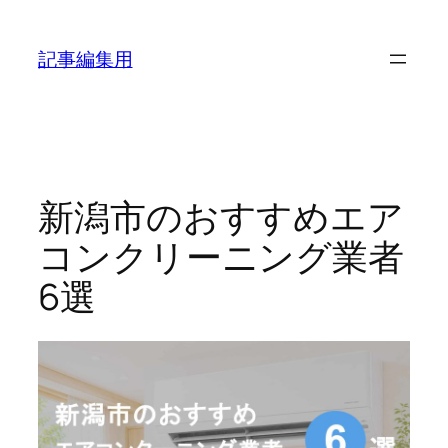
内
容
記事編集用
を
ス
キ
ッ
プ
新潟市のおすすめエア
コンクリーニング業者
6選