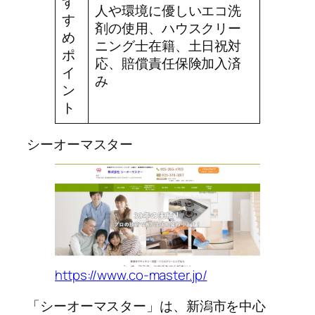
す
人や環境に優しいエコ洗
す
剤の使用、ハウスクリー
め
ニング士在籍、土日祝対
ポ
応、賠償責任保険加入済
イ
み
ン
ト
シーオーマスター
https://www.co-master.jp/
「シーオーマスター」は、新潟市を中心