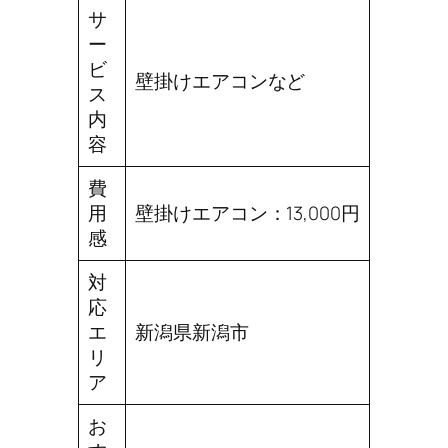
サ
ー
ビ
壁掛けエアコンなど
ス
内
容
費
用
壁掛けエアコン：13,000円
感
対
応
エ
新潟県新潟市
リ
ア
お