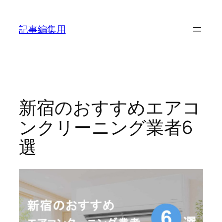
内
容
記事編集用
を
ス
キ
ッ
プ
新宿のおすすめエアコ
ンクリーニング業者6
選