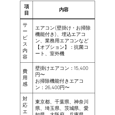
項
内容
目
サ
エアコン(壁掛け・お掃除
ー
機能付き)、埋込エアコ
ビ
ン、業務用エアコンなど
ス
【オプション】：抗菌コ
内
ート、室外機
容
壁掛けエアコン：15,400
費
円〜
用
お掃除機能付きエアコ
感
ン：26,400円〜
対
東京都、千葉県、神奈川
応
県、埼玉県、茨城県、愛
エ
知県、大阪府、兵庫県、