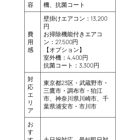
容
機、抗菌コート
壁掛けエアコン：13,200
円
費
お掃除機能付きエアコ
用
ン：27,500円
感
【オプション】
室外機：4,400円
抗菌コート：3,300円
対
東京都23区・武蔵野市・
応
三鷹市・調布市・狛江
エ
市、神奈川県川崎市、千
リ
葉県浦安市・市川市
ア
お
す
す
土日祝対応、最短即日対